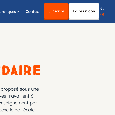
NL
S'inscrire
Faire un don
Contact
pratiques
FR
daire
t proposé sous une
ves travaillent à
'enseignement par
chelle de l'école.