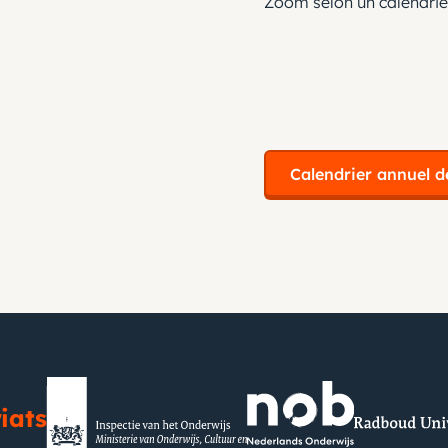
Zoom selon un calendrier
Calendrier annuel d
iats